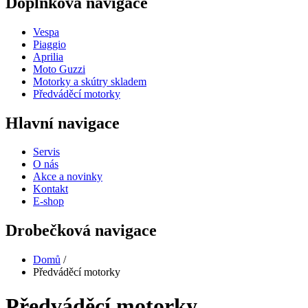
Doplňková navigace
Vespa
Piaggio
Aprilia
Moto Guzzi
Motorky a skútry skladem
Předváděcí motorky
Hlavní navigace
Servis
O nás
Akce a novinky
Kontakt
E-shop
Drobečková navigace
Domů
/
Předváděcí motorky
Předváděcí motorky