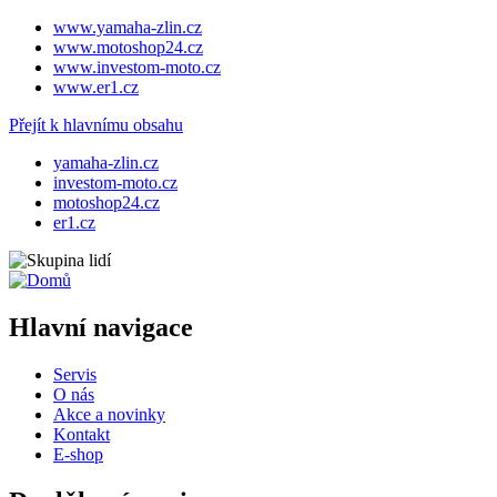
www.yamaha-zlin.cz
www.motoshop24.cz
www.investom-moto.cz
www.er1.cz
Přejít k hlavnímu obsahu
yamaha-zlin.cz
investom-moto.cz
motoshop24.cz
er1.cz
Hlavní navigace
Servis
O nás
Akce a novinky
Kontakt
E-shop