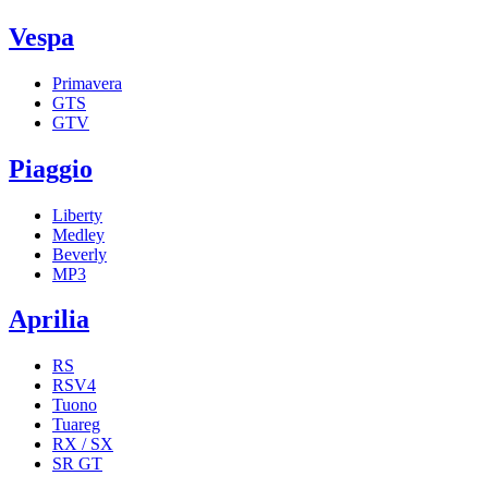
Vespa
Primavera
GTS
GTV
Piaggio
Liberty
Medley
Beverly
MP3
Aprilia
RS
RSV4
Tuono
Tuareg
RX / SX
SR GT