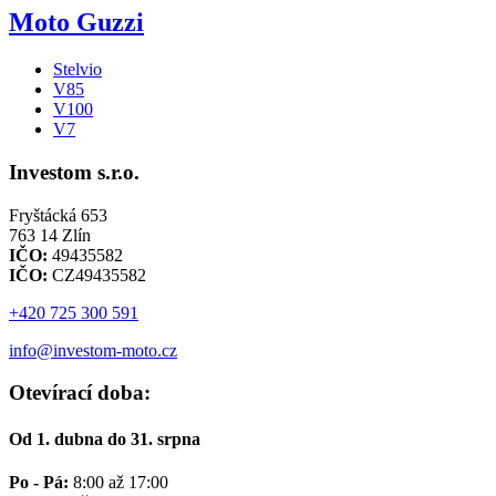
Moto Guzzi
Stelvio
V85
V100
V7
Investom s.r.o.
Fryštácká 653
763 14 Zlín
IČO:
49435582
IČO:
CZ49435582
+420 725 300 591
info@investom-moto.cz
Otevírací doba:
Od 1. dubna do 31. srpna
Po - Pá:
8:00 až 17:00