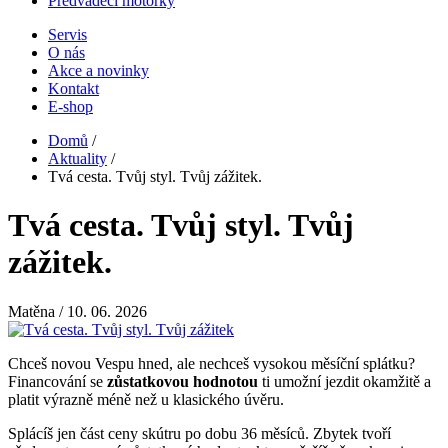
Předváděcí motorky
Servis
O nás
Hlavní
Akce a novinky
navigace
Kontakt
E-shop
Domů
/
Aktuality
/
Drobečková
Tvá cesta. Tvůj styl. Tvůj zážitek.
navigace
Tvá cesta. Tvůj styl. Tvůj
zážitek.
Matěna
/ 10. 06. 2026
Chceš novou Vespu hned, ale nechceš vysokou měsíční splátku?
Financování se
zůstatkovou hodnotou
ti umožní jezdit okamžitě a
platit výrazně méně než u klasického úvěru.
Splácíš jen část ceny skútru po dobu 36 měsíců. Zbytek tvoří