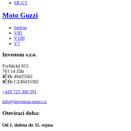
SR GT
Moto Guzzi
Stelvio
V85
V100
V7
Investom s.r.o.
Fryštácká 653
763 14 Zlín
IČO:
49435582
IČO:
CZ49435582
+420 725 300 591
info@investom-moto.cz
Otevírací doba:
Od 1. dubna do 31. srpna