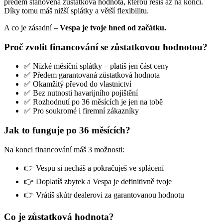
předem stanovená zůstatková hodnota, kterou řešíš až na konci.
Díky tomu máš nižší splátky a větší flexibilitu.
A co je zásadní –
Vespa je tvoje hned od začátku.
Proč zvolit financování se zůstatkovou hodnotou?
✅ Nízké měsíční splátky – platíš jen část ceny
✅ Předem garantovaná zůstatková hodnota
✅ Okamžitý převod do vlastnictví
✅ Bez nutnosti havarijního pojištění
✅ Rozhodnutí po 36 měsících je jen na tobě
✅ Pro soukromé i firemní zákazníky
Jak to funguje po 36 měsících?
Na konci financování máš 3 možnosti:
👉 Vespu si necháš a pokračuješ ve splácení
👉 Doplatíš zbytek a Vespa je definitivně tvoje
👉 Vrátíš skútr dealerovi za garantovanou hodnotu
Co je zůstatková hodnota?