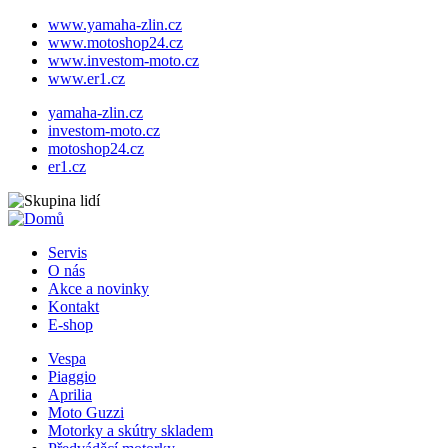
www.yamaha-zlin.cz
www.motoshop24.cz
www.investom-moto.cz
www.er1.cz
Přejít
yamaha-zlin.cz
k
investom-moto.cz
hlavnímu
motoshop24.cz
obsahu
er1.cz
Servis
O nás
Hlavní
Akce a novinky
navigace
Kontakt
E-shop
Vespa
Piaggio
Doplňková
Aprilia
navigace
Moto Guzzi
Motorky a skútry skladem