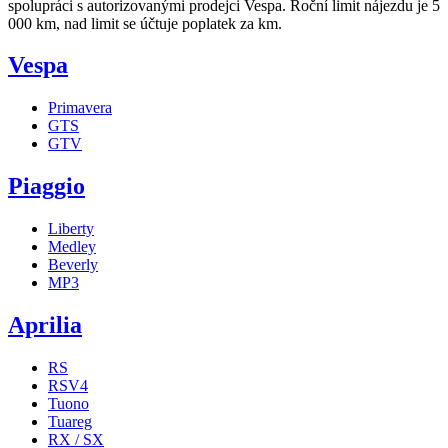
spolupráci s autorizovanými prodejci Vespa. Roční limit nájezdu je 5
000 km, nad limit se účtuje poplatek za km.
Vespa
Primavera
GTS
GTV
Piaggio
Liberty
Medley
Beverly
MP3
Aprilia
RS
RSV4
Tuono
Tuareg
RX / SX